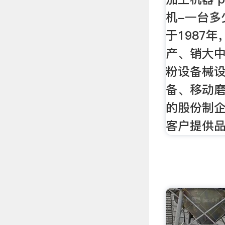
机-一台多
于1987
产、销大
粉设备械
备、移动
的股份制
客户提供