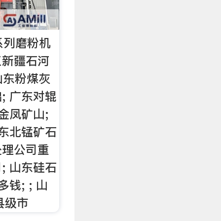
系列磨粉机
工新疆石河
h山东粉煤灰
; 广东对辊
金凤矿山;
 东北锰矿石
处理公司重
; 山东硅石
钱; ; 山
县级市