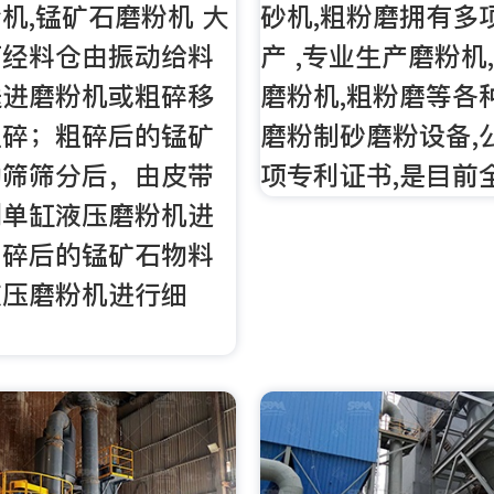
机,锰矿石磨粉机 大
砂机,粗粉磨拥有多
石经料仓由振动给料
产 ,专业生产磨粉机
送进磨粉机或粗碎移
磨粉机,粗粉磨等各
粗碎；粗碎后的锰矿
磨粉制砂磨粉设备,
动筛筛分后，由皮带
项专利证书,是目前
到单缸液压磨粉机进
中碎后的锰矿石物料
液压磨粉机进行细