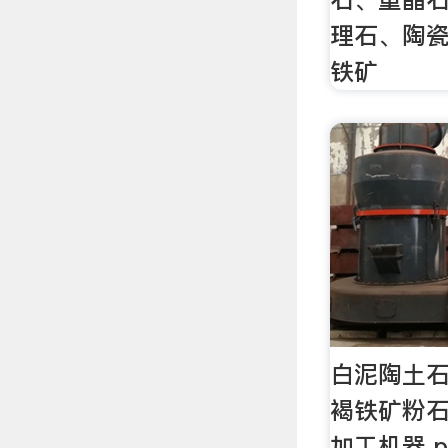
理石、陶
铁矿
白泥陶土石
褐铁矿粉石
加工机器 p