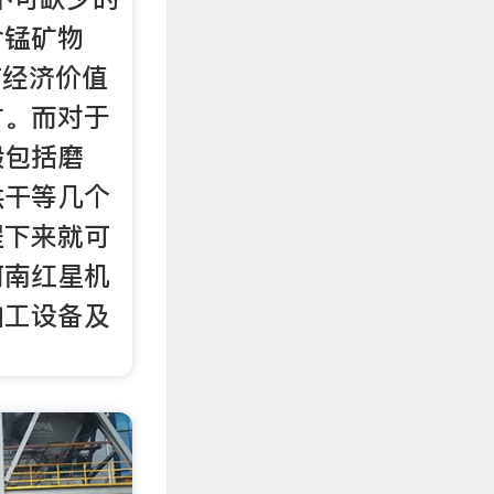
含锰矿物
i有经济价值
矿。而对于
般包括磨
烘干等几个
程下来就可
河南红星机
加工设备及
。