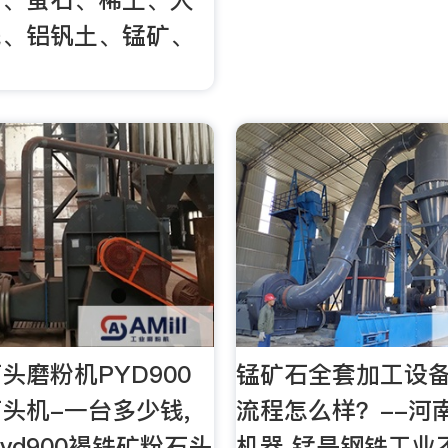
瓷、铝钒土、锰矿、
头磨粉机PYD900
锰矿石全套加工设
头机-一台多少钱,
流程怎么样？--河
yd900褐铁矿粉石头
机器 锰是钢铁工业