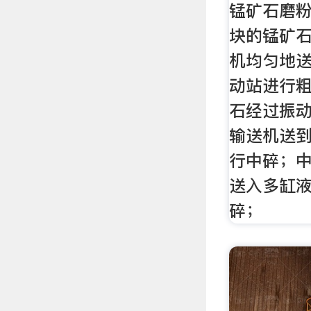
锰矿石磨粉
块的锰矿
机均匀地
动站进行
石经过振
输送机送
行中碎；
送入多缸
碎；