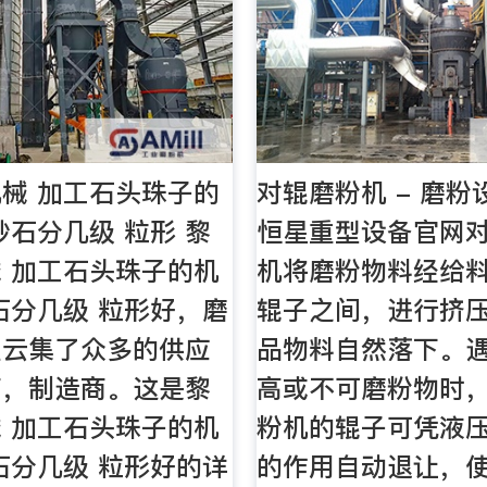
械 加工石头珠子的
对辊磨粉机 - 磨粉设
砂石分几级 粒形 黎
恒星重型设备官网
 加工石头珠子的机
机将磨粉物料经给
石分几级 粒形好，磨
辊子之间，进行挤
里云集了众多的供应
品物料自然落下。
商，制造商。这是黎
高或不可磨粉物时
 加工石头珠子的机
粉机的辊子可凭液
石分几级 粒形好的详
的作用自动退让，