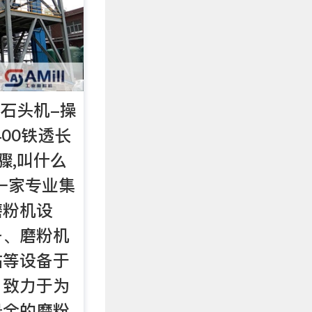
粉石头机-操
400铁透长
骤,叫什么
是一家专业集
磨粉机设
备、磨粉机
站等设备于
，致力于为
最全的磨粉