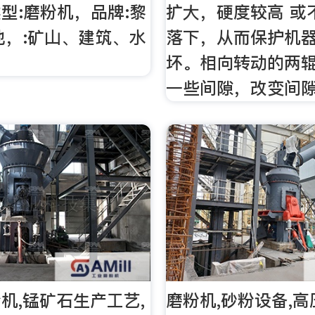
型:磨粉机，品牌:黎
扩大，硬度较高 或
他，:矿山、建筑、水
落下，从而保护机
坏。相向转动的两
一些间隙，改变间
机,锰矿石生产工艺,
磨粉机,砂粉设备,高