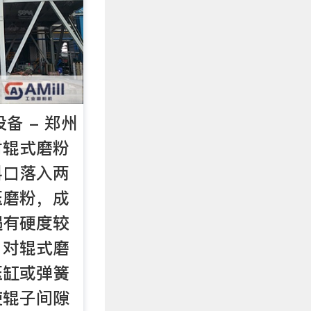
备 - 郑州
对辊式磨粉
料口落入两
压磨粉，成
遇有硬度较
，对辊式磨
压缸或弹簧
使辊子间隙