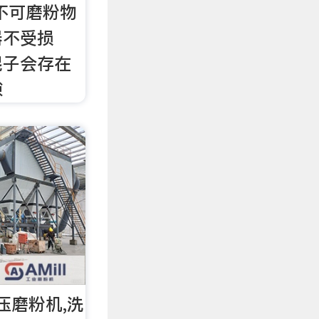
不可磨粉物
器不受损
辊子会存在
隙
压磨粉机,洗