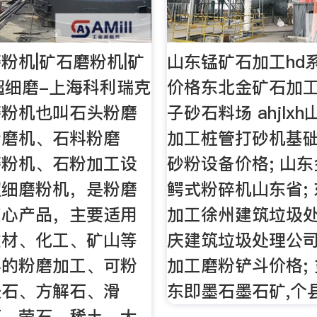
粉机|矿石磨粉机|矿
山东锰矿石加工hd
超细磨-上海科利瑞克
价格东北金矿石加
磨粉机也叫石头粉磨
子砂石料场 ahjlx
粉磨机、石料粉磨
加工桩管打砂机基础
磨粉机、石粉加工设
砂粉设备价格; 山东
超细磨粉机，是粉磨
鳄式粉碎机山东省;
核心产品，主要适用
加工徐州建筑垃圾
建材、化工、矿山等
庆建筑垃圾处理公司
料的粉磨加工、可粉
加工磨粉铲斗价格; 多
长石、方解石、滑
东即墨石墨石矿,个
石、萤石、稀土、大