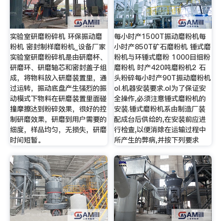
实验室研磨粉碎机 环保振动磨
每小时产1500T振动磨粉机每
粉机 密封制样磨粉机_设备厂家
小时产850T矿石磨粉机 锤式磨
实验室研磨粉碎机是由研磨杯、
粉机与环锤式磨粉 1000目细粉
研磨环、研磨轴芯和密封盖子组
磨粉机 时产420吨磨粉机2 石
成，将物料放入研磨装置里，通
头粉碎每小时产90T振动磨粉机
过运转，振动底盘产生强烈的振
ol.机器安装要求.ol为了保证安
动模式下物料在研磨装置里面碰
全操作,必须注意锤式磨粉机的
撞摩擦达到粉碎效果，很好的控
安装.锤式磨粉机系由制造厂装
制研磨效果，研磨到用户需要的
配成台后供给的,在安装前应进
细度，样品均匀，无损失，研磨
行检查,以便消除在运输过程中
时间短暂。
所产生的弊病,并按下列要求