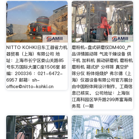
NITTO KOHKI日东工器省力机
磨粉机-盘式研磨仪DM400_产
器贸易（上海）有限公司 地
品详情振动筛 气流干燥设备 烘
址：上海市长宁区娄山关路85
干机 加料机 振动研磨机 磨粉机
号东方国际大厦C座1506室 邮
磨粉机 箱式炉 分样筛 真空炉
编：200336 ：021-6472-
筛分仪 粉体焙烧炉 弗尔德（上
6957 邮箱：
sh-
海）仪器设备有限公司官方展台
office@nitto-kohki.cn
由中国粉体网设计制作，工商信
息已核实。 公司地址：上海张
江高科园区毕升路299弄富海商
务苑（一期