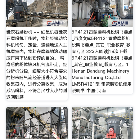
硅灰石磨粉机 -- 红星机器硅灰
5R4121雷蒙磨粉机说明书要点
石磨粉机工作时，物料经振动给
_百度文库5R4121雷蒙磨粉机
料机均匀、定量、连续地送入主
说明书要点_其它_职业教育_教
机磨室内，物料在磨辊的滚动碾
育专区 323人阅读|18次下载
压作用下达到粉碎的目的。 粉
5R4121雷蒙磨粉机说明书要点
磨后的粉体被风机气流带走，经
_其它_职业教育_教育专区。1
分析机分级，细度大小符合要求
Henan Bandung Machinery
的粉末随气流经管道进入大旋风
Manufacturing Co.,Ltd
收集器内，进行分离收集，成为
LM5R4121型 雷蒙磨粉机使用
成品粉料，不符合尺寸大小的则
说明书 中国·河南
返回到磨