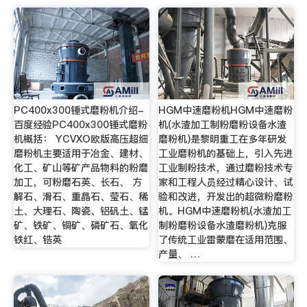
PC400x300锤式磨粉机介绍-
HGM中速磨粉机HGM中速磨粉
百度经验PC400x300锤式磨粉
机(水渣加工制粉磨粉设备水渣
机概括： YCVXO欧版高压超细
磨粉机)是黎明重工在多年研发
磨粉机主要适用于冶金、建材、
工业磨粉机的基础上，引入先进
化工、矿山等矿产品物料的粉磨
工业制粉技术，通过磨粉技术专
加工，可粉磨石英、长石、 方
家和工程人员经过精心设计、试
解石、滑石、重晶石、莹石、稀
验和改进，开发出的超微粉磨粉
土、大理石、陶瓷、铝矾土、锰
机。HGM中速磨粉机(水渣加工
矿、铁矿、铜矿、磷矿石、氧化
制粉磨粉设备水渣磨粉机)克服
铁红、锆英
了传统工业雷蒙磨在适用范围、
产量、 …