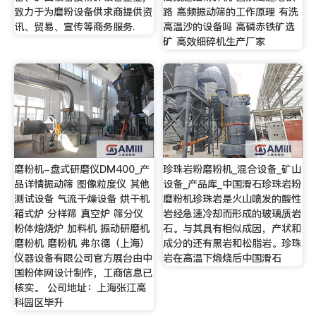
致力于为磨粉设备供求商提供资
路 高频振动筛的工作原理 有洗
讯、贸易、宣传等商务服务.
高温沙的设备吗 高磷赤铁矿选
矿 高效细碎机生产厂家
磨粉机-盘式研磨仪DM400_产
珍珠岩粉磨粉机_混合设备_矿山
品详情振动筛 图像粒度仪 其他
设备_产品库_中国滑石珍珠岩粉
测试设备 气流干燥设备 烘干机
磨粉机珍珠岩是火山喷发的酸性
箱式炉 分样筛 真空炉 筛分仪
岩经急速冷却而形成的玻璃质岩
粉体焙烧炉 加料机 振动研磨机
石。与其具有相似成因，产状和
磨粉机 磨粉机 弗尔德（上海）
成分的还有黑岩和松脂岩。珍珠
仪器设备有限公司官方展台由中
岩在高温下煅烧后中国滑石
国粉体网设计制作，工商信息已
核实。 公司地址：上海张江高
科园区毕升