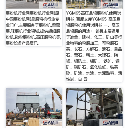
磨粉机行业网磨粉机行业网(原
YGM95高压悬辊磨粉机使用说
中国磨粉机网)是磨粉机行业专
明书_百度文库YGM95 高压悬
业门户,主要服务于磨粉机,雷蒙
辊磨粉机使用说明书 一、高压
磨,球磨机行业领域,提供超细磨
悬辊磨的用途： 该机主要适用
粉机,微粉磨粉机,高压磨粉机等,
于冶金、建材、化工、矿山等行
磨粉设备产品资讯.
业物料的粉磨加工，可粉磨石
英、长石、方解石、滑石、重晶
石、萤石、稀土、大理石、陶
瓷、铝矾土、锰矿、 铁矿、铜
矿、磷矿石、氧化铁红、锆英
砂、矿渣、水渣、水泥熟料、活
性炭、白 云