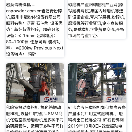
岩沥青粉碎机 -
球磨机产业网球磨机产业网(原
cnpowder.com.cn岩沥青粉碎
球磨机网)汇集国内球磨机等选
机,四川丰能粉体设备有限公司
矿设备企业,带来球磨机,粉碎机,
原料名称：沥青 石油焦 设备优
磨粉机等行业资讯,企业宣传服
势：超细超微粉碎，精确分级
务,是球磨机企业贸易交流,开拓
设备：≤ 15mm 出料粒度：
市场的专业平台.
80-1000目 任意可调 装机功
率： ≈200kw Previous Next
设备特点： 粉碎
化验室振动磨粉机 氧化锆振动
硅卡岩液压磨粉机如何提高设备
磨样机_设备厂家报价-SMM商
产量水泥厂用立式磨粉机,。磨
机化验室振动磨粉机是多种不同
粉机出口贸易公司_矿石粉碎网
的研磨套件，适用于多种不同样
2019年10月8日-改变振动电