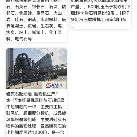
品的很快制备普遍适用于铁岩
机的激振力,可以简单地调整生
石、石英石、钾长石、石块、鹅
产量。。600刚玉石子制沙机下
卵石、金属硅、重晶石、火山
篇:硅卡岩石料磨粉设备,。HPT
岩、硅石、钢渣、水泥熟料、废
多缸液压磨粉机工程案例山东
弃混凝土、页岩、生石灰、煤、
…
焦炭、粘土、膨润土、化工原
料、电气石等
硅灰石超细磨_磨粉机生产厂
家-河南红星机器硅灰石超细磨
中超细磨的一种，主要由主机，
鼓风机，超细度分析机，成品旋
风集粉器等组成，主要对硅灰石
物料的磨粉处理，最高硅灰石的
出料细度可达1200目。是一台