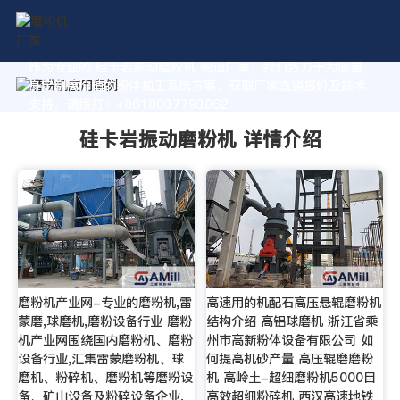
作为专业的 硅卡岩振动磨粉机 制造厂家，我们致力于为您量
身定制高价值的粉体加工系统方案。获取厂家直销报价及技术
支持，请拨打：+8618037793862
硅卡岩振动磨粉机 详情介绍
磨粉机产业网-专业的磨粉机,雷
高速用的机配石高压悬辊磨粉机
蒙磨,球磨机,磨粉设备行业 磨粉
结构介绍 高铝球磨机 浙江省乘
机产业网围绕国内磨粉机、磨粉
州市高新粉体设备有限公司 如
设备行业,汇集雷蒙磨粉机、球
何提高机砂产量 高压辊磨磨粉
磨机、粉碎机、磨粉机等磨粉设
机 高岭土-超细磨粉机5000目
备、矿山设备及粉碎设备企业,
高效超细粉碎机 西汉高速地铁