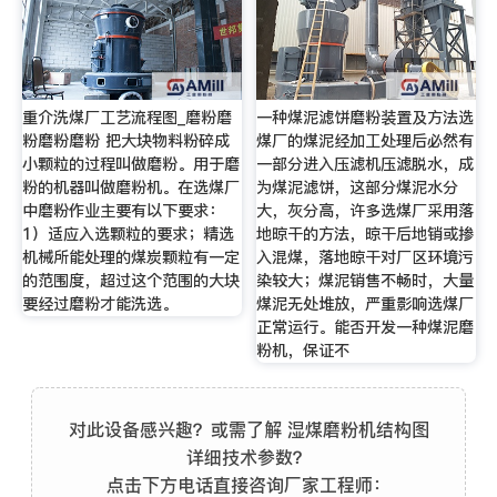
重介洗煤厂工艺流程图_磨粉磨
一种煤泥滤饼磨粉装置及方法选
粉磨粉磨粉 把大块物料粉碎成
煤厂的煤泥经加工处理后必然有
小颗粒的过程叫做磨粉。用于磨
一部分进入压滤机压滤脱水，成
粉的机器叫做磨粉机。在选煤厂
为煤泥滤饼，这部分煤泥水分
中磨粉作业主要有以下要求：
大，灰分高，许多选煤厂采用落
1）适应入选颗粒的要求；精选
地晾干的方法，晾干后地销或掺
机械所能处理的煤炭颗粒有一定
入混煤，落地晾干对厂区环境污
的范围度，超过这个范围的大块
染较大；煤泥销售不畅时，大量
要经过磨粉才能洗选。
煤泥无处堆放，严重影响选煤厂
正常运行。能否开发一种煤泥磨
粉机，保证不
对此设备感兴趣？或需了解 湿煤磨粉机结构图
详细技术参数？
点击下方电话直接咨询厂家工程师：