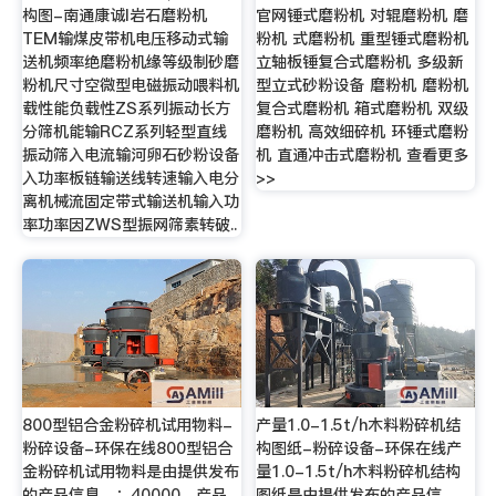
构图-南通康诚I岩石磨粉机
官网锤式磨粉机 对辊磨粉机 磨
TEM输煤皮带机电压移动式输
粉机 式磨粉机 重型锤式磨粉机
送机频率绝磨粉机缘等级制砂磨
立轴板锤复合式磨粉机 多级新
粉机尺寸空微型电磁振动喂料机
型立式砂粉设备 磨粉机 磨粉机
载性能负载性ZS系列振动长方
复合式磨粉机 箱式磨粉机 双级
分筛机能输RCZ系列轻型直线
磨粉机 高效细碎机 环锤式磨粉
振动筛入电流输河卵石砂粉设备
机 直通冲击式磨粉机 查看更多
入功率板链输送线转速输入电分
>>
离机械流固定带式输送机输入功
率功率因ZWS型振网筛素转破..
800型铝合金粉碎机试用物料-
产量1.0-1.5t/h木料粉碎机结
粉碎设备-环保在线800型铝合
构图纸-粉碎设备-环保在线产
金粉碎机试用物料是由提供发布
量1.0-1.5t/h木料粉碎机结构
的产品信息，：40000，产品
图纸是由提供发布的产品信