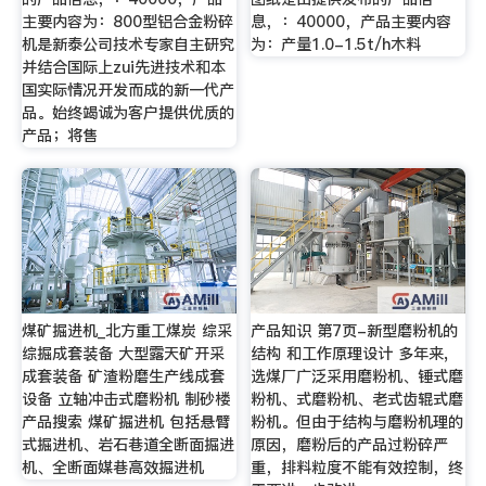
主要内容为：800型铝合金粉碎
息，：40000，产品主要内容
机是新泰公司技术专家自主研究
为：产量1.0-1.5t/h木料
并结合国际上zui先进技术和本
国实际情况开发而成的新一代产
品。始终竭诚为客户提供优质的
产品；将售
煤矿掘进机_北方重工煤炭 综采
产品知识 第7页-新型磨粉机的
综掘成套装备 大型露天矿开采
结构 和工作原理设计 多年来,
成套装备 矿渣粉磨生产线成套
选煤厂广泛采用磨粉机、锤式磨
设备 立轴冲击式磨粉机 制砂楼
粉机、式磨粉机、老式齿辊式磨
产品搜索 煤矿掘进机 包括悬臂
粉机。但由于结构与磨粉机理的
式掘进机、岩石巷道全断面掘进
原因，磨粉后的产品过粉碎严
机、全断面媒巷高效掘进机
重，排料粒度不能有效控制，终