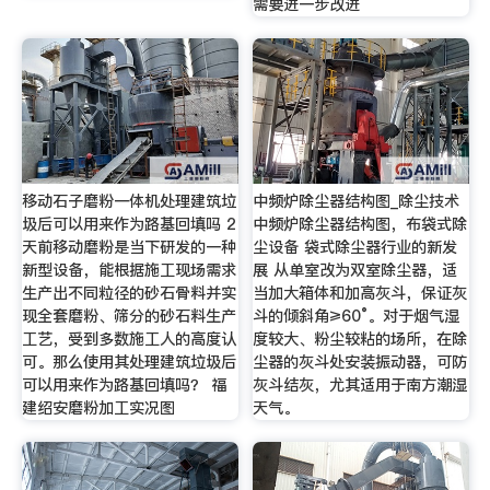
需要进一步改进
移动石子磨粉一体机处理建筑垃
中频炉除尘器结构图_除尘技术
圾后可以用来作为路基回填吗 2
中频炉除尘器结构图，布袋式除
天前移动磨粉是当下研发的一种
尘设备 袋式除尘器行业的新发
新型设备，能根据施工现场需求
展 从单室改为双室除尘器，适
生产出不同粒径的砂石骨料并实
当加大箱体和加高灰斗，保证灰
现全套磨粉、筛分的砂石料生产
斗的倾斜角≥60°。对于烟气湿
工艺，受到多数施工人的高度认
度较大、粉尘较粘的场所，在除
可。那么使用其处理建筑垃圾后
尘器的灰斗处安装振动器，可防
可以用来作为路基回填吗？ 福
灰斗结灰，尤其适用于南方潮湿
建绍安磨粉加工实况图
天气。