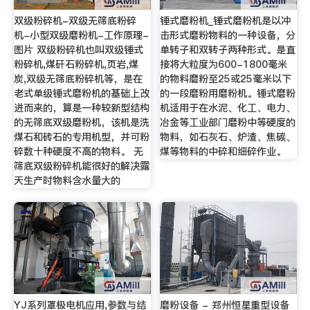
双级粉碎机-双级无筛底粉碎
锤式磨粉机_锤式磨粉机是以冲
机-小型双级磨粉机-工作原理-
击形式磨粉物料的一种设备，分
图片 双级粉碎机也叫双级锤式
单转子和双转子两种形式。是直
粉碎机,煤矸石粉碎机,页岩,煤
接将大粒度为600-1800毫米
炭,双级无筛底粉碎机等，是在
的物料磨粉至25或25毫米以下
老式单级锤式磨粉机的基础上改
的一段磨粉用磨粉机。锤式磨粉
进而来的，算是一种较新型结构
机适用于在水泥、化工、电力、
的无筛底双级磨粉机，该机是洗
冶金等工业部门磨粉中等硬度的
煤石和砖石的专用机型，并可粉
物料，如石灰石、炉渣、焦碳、
碎数十种硬度不高的物料。 无
煤等物料的中碎和细碎作业。
筛底双级粉碎机能很好的解决露
天生产时物料含水量大的
YJ系列罩极电机应用,参数与结
磨粉设备 - 郑州恒星重型设备