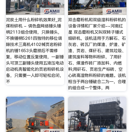
泥炭土用什么粉碎机效果好_泥
双击磨粉机和双级湿料粉碎机的
煤粉碎机 - 调色盘网络锤头锤
设备详情和厂家介绍--河南红
柄2113组合使用，只换锤头，
星 双击磨粉机又叫双转子锤式
不换锤柄5261四独特的移位调
细碎机，该机适用于方解石、石
隙技术三高机4102械页岩粉碎
灰岩、砖瓦厂的煤渣、炉渣、矿
机的锤1653头磨损后不需修
渣、页岩、煤矸石、建筑垃圾、
复，移动位置反复使用，一副锤
建筑废料等物料粉碎，了用矸
头可顶三副锤头使用五液压电动
石、煤渣作砖厂添加料、内燃
启动机壳智能化的页岩粉碎机设
料;用矸石、页岩生产标砖、空
备，只需要一人即可轻松启闭，
心砖高湿物料粉碎的难题。该机
不
相当于两台锤破合二为一，合理
的组合成一个整体，两