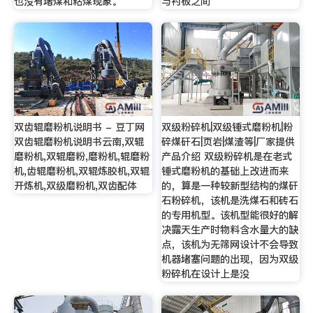
也没有堵煤和粘煤现象。
与衬板之间
双齿辊磨粉机说明书 - 豆丁网
双级粉碎机|双级锤式磨粉机|粉
双齿辊磨粉机说明书云南,双辊
碎煤矸石|页岩|煤渣等|厂家提供
磨粉机,双辊磨粉,磨粉机,辊磨粉
产品介绍 双级粉碎机是在老式
机,齿辊磨粉机,双辊炼胶机,双辊
锤式磨粉机的基础上改进而来
开炼机,双级磨粉机,双齿配体
的，算是一种较新型结构的煤矸
石粉碎机，该机是洗煤石和砖石
的专用机型。该机型能很好的解
决露天生产时物料含水量大的缺
点，该机为无筛网设计不会导致
机器堵塞问题的出现，因为双级
粉碎机在设计上是没