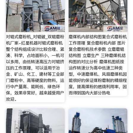
对辊式磨粉机_对辊破_双辊磨粉
磨煤机内部结构图复合式磨粉机
机厂家-红星机器对辊式磨粉机
工作原理 复合磨粉机内部 图片
整个结构组成设计比较合理、紧
复合磨粉机技术参数 立磨磨辊
凑、科学，占地面积小，一机可
结构图 立磨生产 三种磨煤机结
以多用，由低转速高压力对辊挤
构图的对比分析 磨煤机图纸按
压的工作原理，可以适用于冶
运作转速分为高中低速三种类
金、矿山、化工、建材等工业部
型，中速磨煤机、风扇磨煤机因
门磨粉中、高等硬度的物料，运
能很好的保证煤粉磨制的精细程
行中产量高、能耗低、绿色环
度，提高煤粉的燃烧利用率，因
保，效果非常好，越来越受用户
而得到国内大部分热电
欢迎。