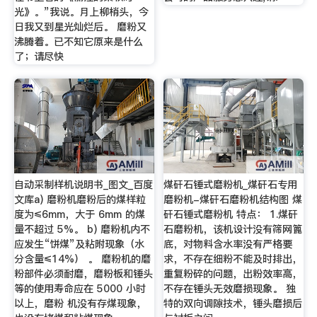
光》。”我说。月上柳梢头，今
日我又到星光灿烂后。 磨粉又
沸腾着。已不知它原来是什么
了；请尽快
自动采制样机说明书_图文_百度
煤矸石锤式磨粉机_煤矸石专用
文库a) 磨粉机磨粉后的煤样粒
磨粉机-煤矸石磨粉机结构图 煤
度为≤6mm，大于 6mm 的煤
矸石锤式磨粉机 特点： 1.煤矸
量不超过 5%。 b) 磨粉机内不
石磨粉机，该机设计没有筛网篦
应发生“饼煤”及粘附现象（水
底，对物料含水率没有严格要
分含量≤14%） 。 磨粉机的磨
求，不存在细粉不能及时排出，
粉部件必须耐磨，磨粉板和锤头
重复粉碎的问题，出粉效率高，
等的使用寿命应在 5000 小时
不存在锤头无效磨损现象。 独
以上，磨粉 机没有存煤现象，
特的双向调隙技术，锤头磨损后