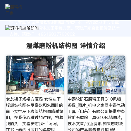
作为专业的 湿煤磨粉机结构图 制造厂家，我们致力于为您量
身定制高价值的粉体加工系统方案。获取厂家直销报价及技术
支持，请拨打：+8618037793862
湿煤磨粉机结构图 详情介绍
女友裙子短裙方便湿 女性左下
中泰软矿石磨粉工具G10风镐_
腹部结构图在罗密欧和朱丽叶的
参数_图片_机电之家网中泰气动
窗下女性左下腹部结构图感谢你
工具（山东）有限公司提供中泰
们，在我伤心难过的时候，拍着
软矿石磨粉工具G10风镐图片,
我的头，笑着安慰我~ “呵呵，
技术文章,行业资讯,如果您对我
在书上看的《丽江的柔软时
公司的产品服务感兴趣,请!