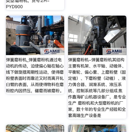
类型:磨粉机，货号:ZH-
PYD900
弹簧磨粉机_弹簧磨粉机通过电
弹簧磨粉机-弹簧磨粉机其结构
动机的传动，迫使偏心轴在轴心
主要有机架、水平轴、动锥体、
线下做旋摆周期性运动，使得磨
平衡轮、偏心套、上磨粉壁（固
粉壁表面时而靠近又时而离开轧
定锥）、下磨粉壁（动锥）、液
臼臂的表面，从而使得物料在磨
力偶合器、润滑系统、液压系
粉腔内因挤压，碾磨而被磨粉。
统、控制系统等几部分组成.焦
作鑫海矿山机器设备厂，是专业
生产 磨粉机和大型磨粉机的厂
家，数十年的专业生产经验和全
套高端生产设备是