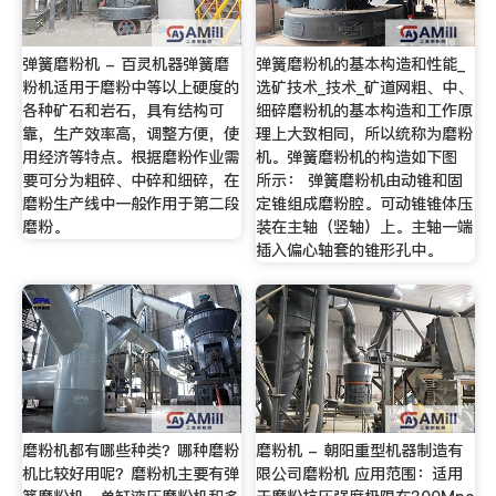
弹簧磨粉机 - 百灵机器弹簧磨
弹簧磨粉机的基本构造和性能_
粉机适用于磨粉中等以上硬度的
选矿技术_技术_矿道网粗、中、
各种矿石和岩石，具有结构可
细碎磨粉机的基本构造和工作原
靠，生产效率高，调整方便，使
理上大致相同，所以统称为磨粉
用经济等特点。根据磨粉作业需
机。弹簧磨粉机的构造如下图
要可分为粗碎、中碎和细碎，在
所示： 弹簧磨粉机由动锥和固
磨粉生产线中一般作用于第二段
定锥组成磨粉腔。可动锥锥体压
磨粉。
装在主轴（竖轴）上。主轴一端
插入偏心轴套的锥形孔中。
磨粉机都有哪些种类？哪种磨粉
磨粉机 - 朝阳重型机器制造有
机比较好用呢？磨粉机主要有弹
限公司磨粉机 应用范围：适用