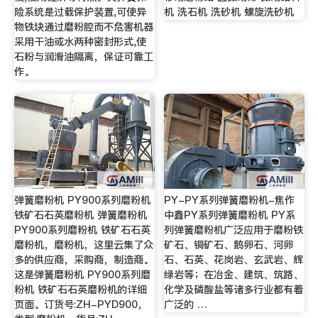
险系统是过载保护装置,可使异
机 洗石机 洗砂机 螺旋洗砂机
物铁块通过磨粉腔而不危害机器
采用干油或水两种密封形式,使
石粉与润滑油隔离，保证可靠工
作。
弹簧磨粉机 PY900系列磨粉机
PY-PY系列弹簧磨粉机-焦作
铁矿石石英磨粉机 弹簧磨粉机
中鑫PY系列弹簧磨粉机 PY系
PY900系列磨粉机 铁矿石石英
列弹簧磨粉机广泛应用于磨粉铁
磨粉机，磨粉机，这里云集了众
矿石、铜矿石、鹅卵石、河卵
多的供应商，采购商，制造商。
石、石英、花岗岩、玄武岩、辉
这是弹簧磨粉机 PY900系列磨
绿岩等；在冶金、建筑、筑路、
粉机 铁矿石石英磨粉机的详细
化学及磷酸盐等诸多行业都有着
页面。订货号:ZH-PYD900，
广泛的 …