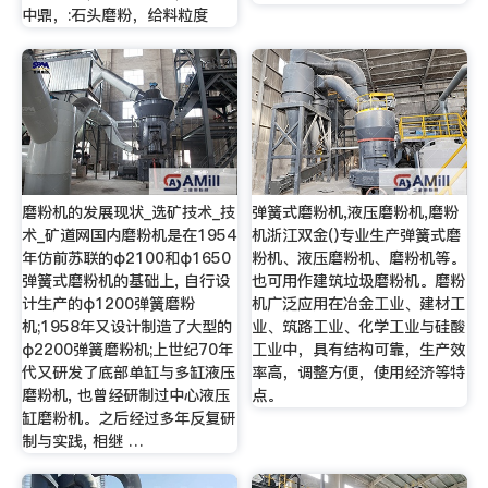
中鼎，:石头磨粉，给料粒度
磨粉机的发展现状_选矿技术_技
弹簧式磨粉机,液压磨粉机,磨粉
术_矿道网国内磨粉机是在1954
机浙江双金()专业生产弹簧式磨
年仿前苏联的φ2100和φ1650
粉机、液压磨粉机、磨粉机等。
弹簧式磨粉机的基础上, 自行设
也可用作建筑垃圾磨粉机。磨粉
计生产的φ1200弹簧磨粉
机广泛应用在冶金工业、建材工
机;1958年又设计制造了大型的
业、筑路工业、化学工业与硅酸
φ2200弹簧磨粉机;上世纪70年
工业中，具有结构可靠，生产效
代又研发了底部单缸与多缸液压
率高，调整方便，使用经济等特
磨粉机, 也曾经研制过中心液压
点。
缸磨粉机。之后经过多年反复研
制与实践, 相继 …