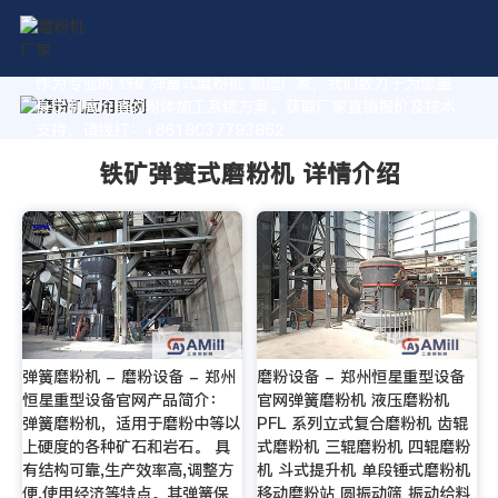
作为专业的 铁矿弹簧式磨粉机 制造厂家，我们致力于为您量
身定制高价值的粉体加工系统方案。获取厂家直销报价及技术
支持，请拨打：+8618037793862
铁矿弹簧式磨粉机 详情介绍
弹簧磨粉机 - 磨粉设备 - 郑州
磨粉设备 - 郑州恒星重型设备
恒星重型设备官网产品简介：
官网弹簧磨粉机 液压磨粉机
弹簧磨粉机，适用于磨粉中等以
PFL 系列立式复合磨粉机 齿辊
上硬度的各种矿石和岩石。 具
式磨粉机 三辊磨粉机 四辊磨粉
有结构可靠,生产效率高,调整方
机 斗式提升机 单段锤式磨粉机
便,使用经济等特点。其弹簧保
移动磨粉站 圆振动筛 振动给料