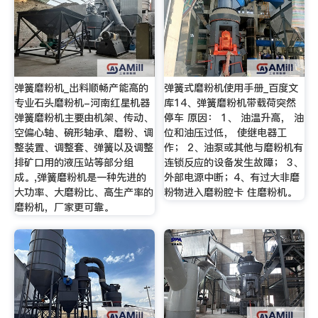
弹簧磨粉机_出料顺畅产能高的
弹簧式磨粉机使用手册_百度文
专业石头磨粉机-河南红星机器
库14、弹簧磨粉机带载荷突然
弹簧磨粉机主要由机架、传动、
停车 原因： 1、 油温升高， 油
空偏心轴、碗形轴承、磨粉、调
位和油压过低， 使继电器工
整装置、调整套、弹簧以及调整
作； 2、油泵或其他与磨粉机有
排矿口用的液压站等部分组
连锁反应的设备发生故障； 3、
成。,弹簧磨粉机是一种先进的
外部电源中断；4、有过大非磨
大功率、大磨粉比、高生产率的
粉物进入磨粉腔卡 住磨粉机。
磨粉机，厂家更可靠。