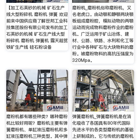
【加工石英砂的机械 矿石生产
磨粉机_磨粉机俗称磨粉机，又
线大型粉碎机 磨粉机 弹簧 欢迎
名老虎口。由动颚和静颚两块颚
前来中国供应商了解世邦工业科
板组成磨粉腔，模拟动物的两颚
技集团股份有限公司发布的加工
运动而完成物料磨粉作业的磨粉
石英砂的机械 矿石生产线大型
机。广泛运用于矿山冶炼、建
粉碎机 磨粉机 弹簧机 露天超贫
材、公路、铁路、水利和化工等
铁矿生产线 硅石粉设备
行业中各种矿石与大块物料的磨
粉。被磨粉物料的高抗压强度为
320Mpa。
磨粉机都有哪些种类？哪种磨粉
弹簧磨粉机_弹簧磨粉机是在消
机比较好用呢？磨粉机主要有弹
化吸收了各国具有80年代国际
簧磨粉机、单缸液压磨粉机和多
先进水平的各类型磨粉机的基础
缸液压磨粉机三种类型。其中弹
上研制成的。它与传统的磨粉机