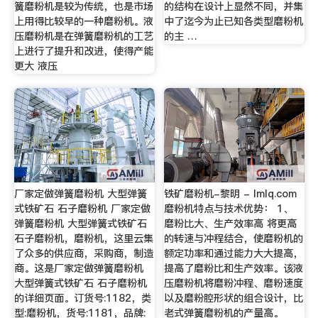
簧磨粉机是较为传统，也是市场
的结构在设计上显然不同，并集
上用得比较早的一种磨粉机。液
中了迄今为止已知各类型磨粉机
压磨粉机是在弹簧磨粉机的工艺
的主 …
上进行了提升和改进，使得产能
更大 液压
厂家定做弹簧磨粉机 大型弹簧
铁矿磨粉机-黎明 - lmlq.com
式铁矿石 石子磨粉机 厂家定做
磨粉机特点与技术优势： 1、
弹簧磨粉机 大型弹簧式铁矿石
磨粉比大、生产效率高 将更高
石子磨粉机，磨粉机，这里云集
的转速与冲程结合，使磨粉机的
了众多的供应商，采购商，制造
额定功率和通过能力大大提高，
商。这是厂家定做弹簧磨粉机
提高了磨粉比和生产效率。该液
大型弹簧式铁矿石 石子磨粉机
压磨粉机将磨粉冲程、磨粉速度
的详细页面。订货号:1182，类
以及磨粉腔形状的组合设计，比
型:磨粉机，货号:1181，品牌:
老式弹簧磨粉机的产量高。