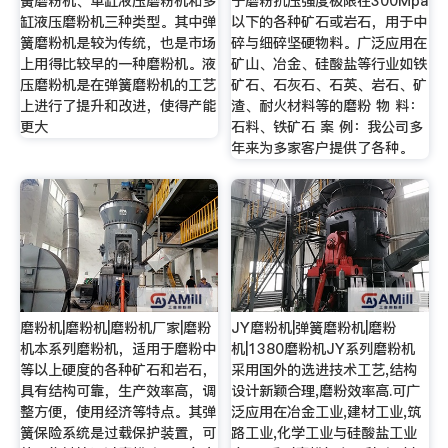
簧磨粉机、单缸液压磨粉机和多
于磨粉抗压强度极限在300Mpa
缸液压磨粉机三种类型。其中弹
以下的各种矿石或岩石，用于中
簧磨粉机是较为传统，也是市场
碎与细碎坚硬物料。广泛应用在
上用得比较早的一种磨粉机。液
矿山、冶金、硅酸盐等行业如铁
压磨粉机是在弹簧磨粉机的工艺
矿石、石灰石、石英、岩石、矿
上进行了提升和改进，使得产能
渣、耐火材料等的磨粉 物 料：
更大
石料、铁矿石 案 例：我公司多
年来为多家客户提供了各种。
磨粉机|磨粉机|磨粉机厂家|磨粉
JY磨粉机|弹簧磨粉机|磨粉
机本系列磨粉机，适用于磨粉中
机|1380磨粉机JY系列磨粉机
等以上硬度的各种矿石和岩石，
采用国外的选进技术工艺,结构
具有结构可靠，生产效率高，调
设计新颖合理,磨粉效率高.可广
整方便，使用经济等特点。其弹
泛应用在冶金工业,建材工业,筑
簧保险系统是过载保护装置，可
路工业,化学工业与硅酸盐工业