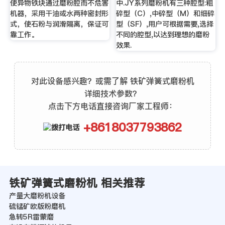
使异物铁块通过磨粉腔而不危害
中.JY系列磨粉机有三种腔型:粗
机器，采用干油或水两种密封形
碎型（C）,中碎型（M）和细碎
式，使石粉与润滑隔离，保证可
型（SF）,用户可根据需要,选择
靠工作。
不同的腔型,以达到理想的磨粉
效果.
对此设备感兴趣？或需了解 铁矿弹簧式磨粉机
详细技术参数？
点击下方电话直接咨询厂家工程师：
+8618037793862
铁矿弹簧式磨粉机 相关推荐
产量大磨粉机设备
硫锰矿欧版粉磨机
急转5R雷蒙磨